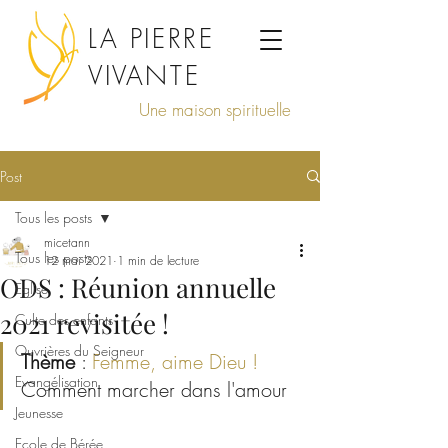
LA PIERRE
VIVANTE
Une maison spirituelle
Post
Tous les posts
micetann
Tous les posts
12 mai 2021
1 min de lecture
ODS : Réunion annuelle
Eglise
2021 revisitée !
Culte des enfants
Ouvrières du Seigneur
Thème 
:
 Femme, aime Dieu !
Evangélisation
Comment marcher dans l'amour 
Jeunesse
Ecole de Bérée