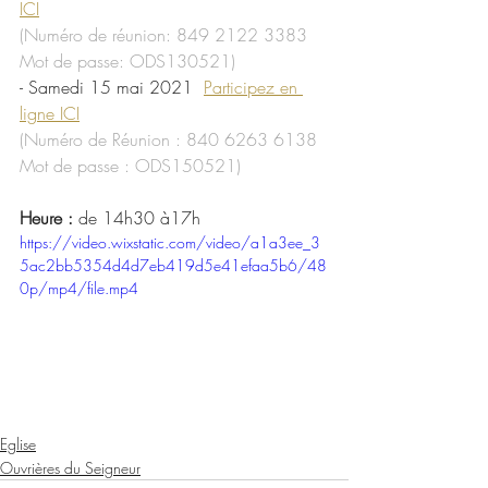
ICI
(Numéro de réunion: 849 2122 3383 
Mot de passe: ODS130521)
- Samedi 15 mai 2021  
Participez en 
ligne ICI
(Numéro de Réunion : 840 6263 6138 
Mot de passe : ODS150521)
Heure :
 de 14h30 à17h
https://video.wixstatic.com/video/a1a3ee_3
5ac2bb5354d4d7eb419d5e41efaa5b6/48
0p/mp4/file.mp4
Eglise
Ouvrières du Seigneur