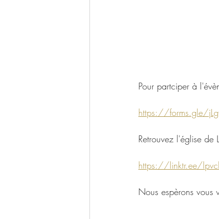
Pour partciper à l'évè
https://forms.gle/j
Retrouvez l'église de 
https://linktr.ee/lpvc
Nous espèrons vous v