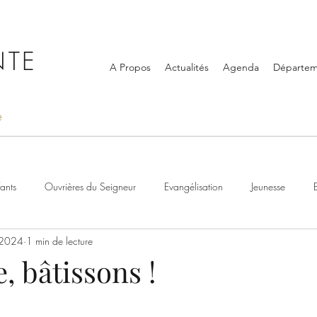
NTE
A Propos
Actualités
Agenda
Départem
e
ants
Ouvrières du Seigneur
Evangélisation
Jeunesse
 2024
1 min de lecture
les
 bâtissons !