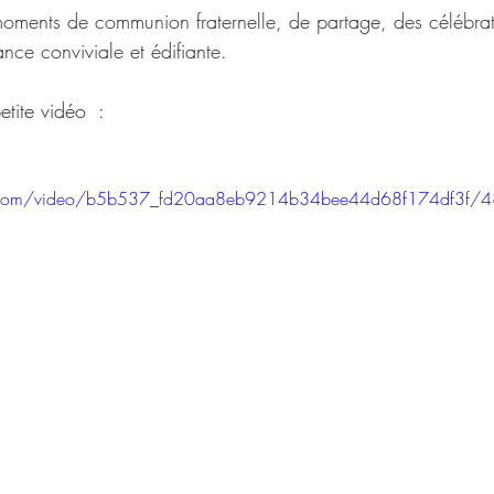
oments de communion fraternelle, de partage, des célébrat
ce conviviale et édifiante.
etite vidéo  :
tic.com/video/b5b537_fd20aa8eb9214b34bee44d68f174df3f/