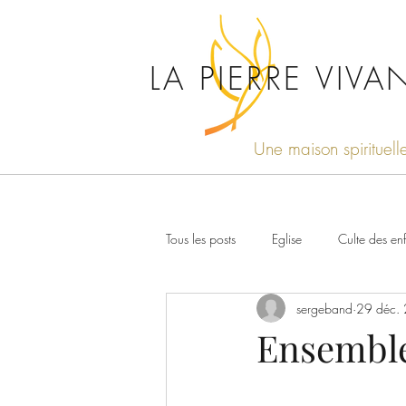
LA PIERRE VIVA
Une maison spirituell
Tous les posts
Eglise
Culte des enf
sergeband
29 déc.
Amazing grace
Couples et Famil
Ensemble,