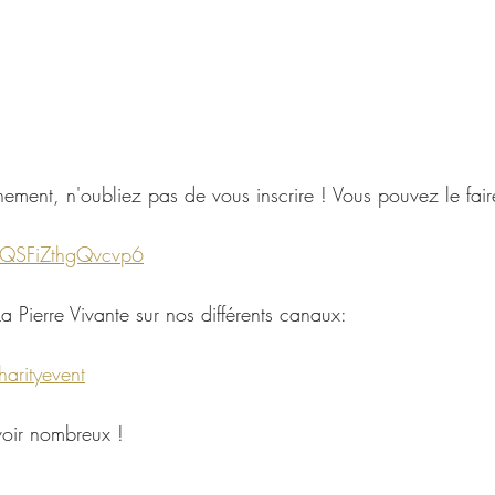
nement, n'oubliez pas de vous inscrire ! Vous pouvez le faire
LgQSFiZthgQvcvp6
La Pierre Vivante sur nos différents canaux:
harityevent
oir nombreux !