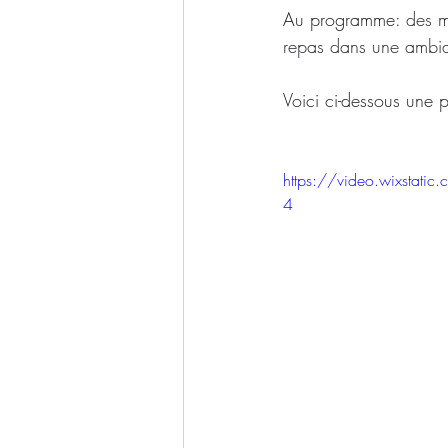
Au programme: 
des m
repas dans une ambian
Voici ci-dessous une p
https://video.wixsta
4