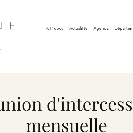
NTE
A Propos
Actualités
Agenda
Départem
e
nion d'interces
mensuelle