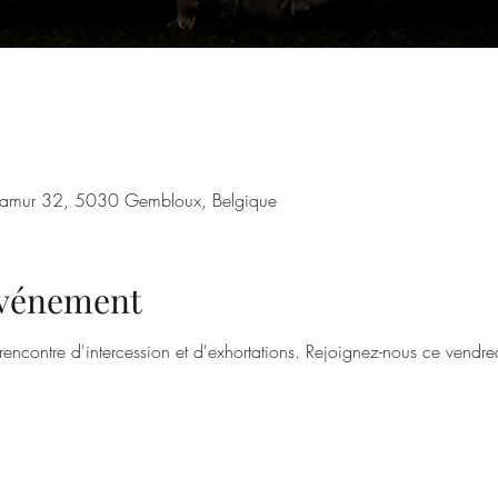
amur 32, 5030 Gembloux, Belgique
'événement
rencontre d'intercession et d'exhortations. Rejoignez-nous ce vendre