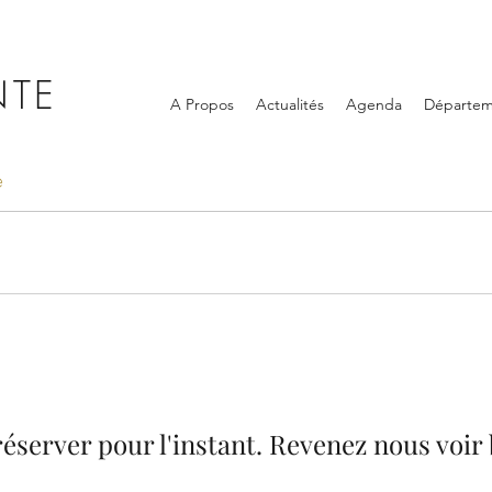
NTE
A Propos
Actualités
Agenda
Départem
e
réserver pour l'instant. Revenez nous voir 